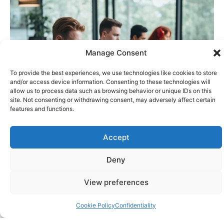
Manage Consent
To provide the best experiences, we use technologies like cookies to store
and/or access device information. Consenting to these technologies will
allow us to process data such as browsing behavior or unique IDs on this
site. Not consenting or withdrawing consent, may adversely affect certain
features and functions.
Accept
POURQUOI CHOISIR
BACK ME
Deny
UP ?
View preferences
Intégration transparente avec votre CRM ou
Cookie Policy
Confidentiality
livraison directe vers Google Sheets.