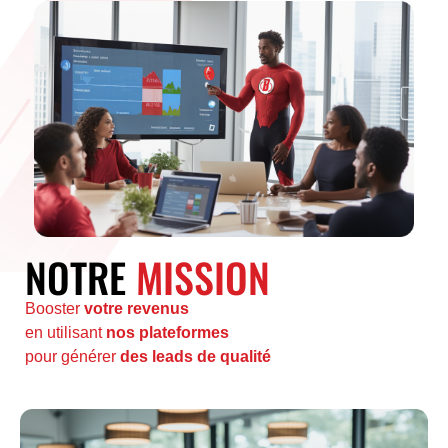
NOTRE
MISSION
Booster
votre revenus
en utilisant
nos plateformes
pour générer
des leads de qualité