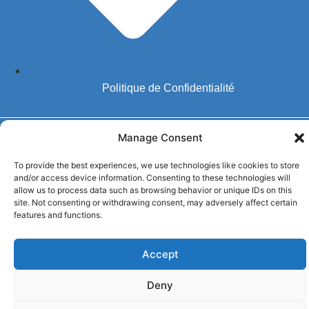
Politique de Confidentialité
Manage Consent
Copyright © 2024
BackMeUp –
All rights reserved.
To provide the best experiences, we use technologies like cookies to store
and/or access device information. Consenting to these technologies will
allow us to process data such as browsing behavior or unique IDs on this
site. Not consenting or withdrawing consent, may adversely affect certain
features and functions.
Accept
Deny